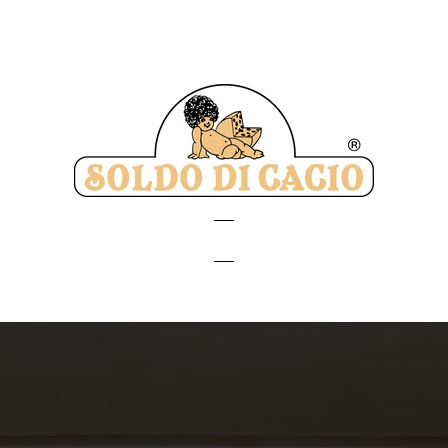
Soldo
di
Cacio