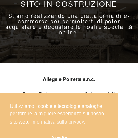
SITO IN COSTRUZIONE
Stiamo realizzando una piattaforma di e-
commerce per permetterti di poter
acquistare e degustare le nostre specialità
online.
Allega e Porretta s.n.c.
Piazza Plebiscito, 7 - 67039 Sulmona (AQ)
Utilizziamo i cookie e tecnologie analoghe
Telefono: +39 0864 54026
per fornire la migliore esperienza sul nostro
sito web.
Informativa sulla privacy.
E-mail: info@soldodicacio.it
Accetta