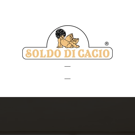
Soldo
di
Cacio