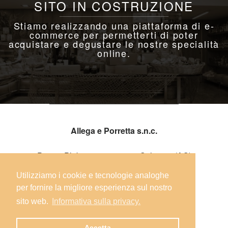
SITO IN COSTRUZIONE
Stiamo realizzando una piattaforma di e-
commerce per permetterti di poter
acquistare e degustare le nostre specialità
online.
Allega e Porretta s.n.c.
Piazza Plebiscito, 7 - 67039 Sulmona (AQ)
Utilizziamo i cookie e tecnologie analoghe
Telefono: +39 0864 54026
per fornire la migliore esperienza sul nostro
sito web.
Informativa sulla privacy.
E-mail: info@soldodicacio.it
Accetta